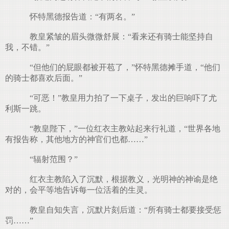
怀特黑德报告道：“有两名。”
教皇紧皱的眉头微微舒展：“看来还有骑士能坚持自
我，不错。”
“但他们的屁眼都被开苞了，”怀特黑德摊手道，“他们
的骑士都喜欢后面。”
“可恶！”教皇用力拍了一下桌子，发出的巨响吓了尤
利斯一跳。
“教皇陛下，”一位红衣主教站起来行礼道，“世界各地
有报告称，其他地方的神官们也都……”
“辐射范围？”
红衣主教陷入了沉默，根据教义，光明神的神谕是绝
对的，会平等地告诉每一位活着的生灵。
教皇自知失言，沉默片刻后道：“所有骑士都要接受惩
罚……”