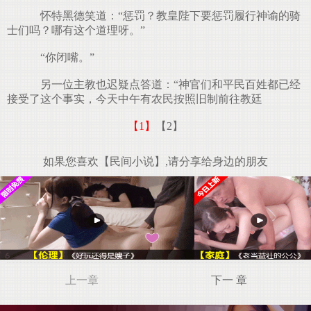
怀特黑德笑道：“惩罚？教皇陛下要惩罚履行神谕的骑
士们吗？哪有这个道理呀。”
“你闭嘴。”
另一位主教也迟疑点答道：“神官们和平民百姓都已经
接受了这个事实，今天中午有农民按照旧制前往教廷
【1】
【2】
如果您喜欢【民间小说】,请分享给身边的朋友
上一章
下一 章