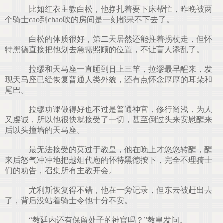
比如红衣主教白松，他挣扎着要下床帮忙，昨晚被两
个骑士cao到chao吹的房间是一刻都呆不下去了。
白松的体质很好，第二天居然还能拄着拐杖走，但怀
特黑德直接把他划去急需照顾的位置，不让盲人添乱了。
拉缪和天马座一直睡到日上三竿，拉缪最早醒来，发
现天马座已经恢复普通人类外貌，还有点怀念厚厚的耳朵和
尾巴。
拉缪功课做得好也不过是普通神官，修行尚浅，为人
又虔诚，所以他很快就接受了一切，甚至倒过头来安慰醒来
后以头撞墙的天马座。
最无法接受的莫过于教皇，他在晚上才悠悠转醒，醒
来后怒气冲冲地把越俎代庖的怀特黑德按下，完全不理骑士
们的劝告，召集所有主教开会。
尤利斯恢复得不错，他在一旁记录，但东云被赶出去
了，背后没站着骑士令他十分不安。
“教廷内还有保留处子的神官吗？”教皇发问。