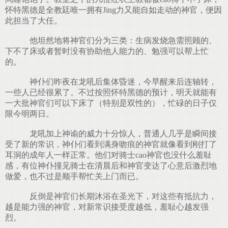
怀特黑德是全教廷唯一拥有Jing力又能自如走动的神官，便因
此担当了大任。
他坦然地将神官们分为三类：生病发烧急需照顾的、
下不了床或者暂时没有协助他人能力的、勉强可以帮上忙
的。
神仆们昨夜在龙吼后集体昏迷，今早醒来后连轴转，
一些人已经很累了。不过按照怀特黑德的预计，明天就能有
一大批神官们可以下床了（特别是双性的），忙碌的日子仅
限今明两日。
龙吼加上神谕的威力十分惊人，普通人几乎是瞬间接
受了新的常识，神仆们看到满身吻痕的神官就像看到刚打了
耳洞的成年人一样正常。他们对骑士cao神官也没什么羞耻
感，有位神仆撞见骑士在清晨后和神官变达了心意后激烈地
做爱，也不过是顺手帮忙关上门而已。
反倒是神官们长期沐浴在圣光下，对这些有抵抗力，
越是能力强的神官，对新常识接受度越低，羞耻心越发强
烈。