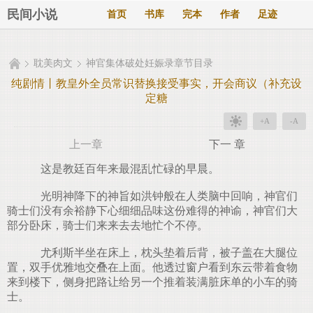
民间小说
首页
书库
完本
作者
足迹
耽美肉文
神官集体破处妊娠录章节目录
纯剧情丨教皇外全员常识替换接受事实，开会商议（补充设
定糖
+A
-A
上一章
下一 章
这是教廷百年来最混乱忙碌的早晨。
光明神降下的神旨如洪钟般在人类脑中回响，神官们
骑士们没有余裕静下心细细品味这份难得的神谕，神官们大
部分卧床，骑士们来来去去地忙个不停。
尤利斯半坐在床上，枕头垫着后背，被子盖在大腿位
置，双手优雅地交叠在上面。他透过窗户看到东云带着食物
来到楼下，侧身把路让给另一个推着装满脏床单的小车的骑
士。