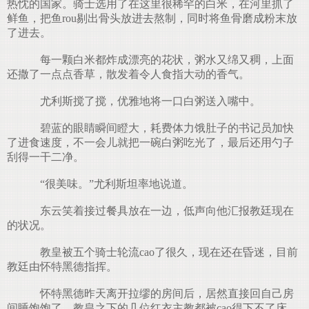
热忱的国家。骑士选用了在这里很稀罕的白米，在河里抓了
鲜鱼，把鱼rou剔出骨头放进去熬制，同时将鱼骨磨成粉末放
了进去。
每一颗白米都炸成漂亮的花状，粥水又绵又稠，上面
还撒了一点点香草，散发着令人食指大动的香气。
尤利斯搅了搅，优雅地将一口白粥送入嘴中。
碧蓝的眼睛瞬间瞪大，耗费体力饿肚子的书记员加快
了进食速度，不一会儿就把一碗白粥吃光了，最后还用勺子
刮得一干二净。
“很美味。”尤利斯坦率地说道。
东云笑着接过餐具放在一边，低声向他汇报教廷现在
的状况。
教皇被五个骑士轮流cao了很久，现在还在昏迷，目前
教廷由怀特黑德指挥。
怀特黑德昨天离开拉缪的房间后，居然直接回自己房
间睡饱饱了。教皇之下的几位红衣主教都被cao得下不了床，