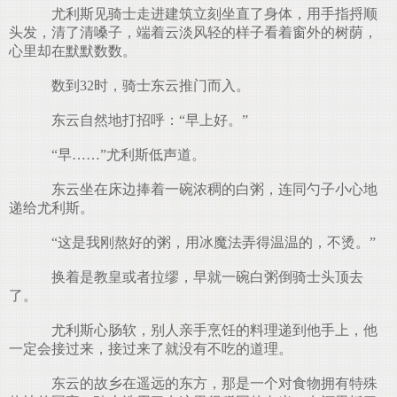
尤利斯见骑士走进建筑立刻坐直了身体，用手指捋顺
头发，清了清嗓子，端着云淡风轻的样子看着窗外的树荫，
心里却在默默数数。
数到32时，骑士东云推门而入。
东云自然地打招呼：“早上好。”
“早……”尤利斯低声道。
东云坐在床边捧着一碗浓稠的白粥，连同勺子小心地
递给尤利斯。
“这是我刚熬好的粥，用冰魔法弄得温温的，不烫。”
换着是教皇或者拉缪，早就一碗白粥倒骑士头顶去
了。
尤利斯心肠软，别人亲手烹饪的料理递到他手上，他
一定会接过来，接过来了就没有不吃的道理。
东云的故乡在遥远的东方，那是一个对食物拥有特殊